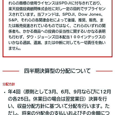
れらの商標の使用ライセンスはSPDJIに付与されており、
楽天投信投資顧問株式会社に対し一定の目的でサブライセン
スされています。当ファンドは、SPDJI、Dow Jones、
S&P、それらの各関連会社によって後援、推奨、販売、ま
たは販売促進されているものではなく、これらのいずれの関
係者も、かかる商品への投資の妥当性に関するいかなる表明
も行わず、ダウ・ジョーンズ日本配当１００インデックスの
いかなる過誤、遺漏、または中断に対しても一切責任を負い
ません。
四半期決算型の分配について
分配方針
年4回（原則として3月、6月、9月ならびに12月
の各25日。休業日の場合は翌営業日）決算を行
い、収益分配方針に基づいて分配を行います。た
だし、将来の分配金の支払いおよびその金額につ