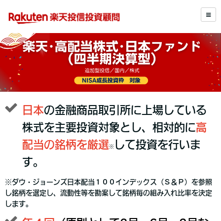
日本
の金融商品取引所に上場している
株式を主要投資対象とし、相対的に
高
配当の銘柄を厳選
して投資を行いま
※
す。
※ダウ・ジョーンズ日本配当１００インデックス（Ｓ＆Ｐ）を参照
し銘柄を選定し、流動性等を勘案して銘柄毎の組み入れ比率を決定
します。