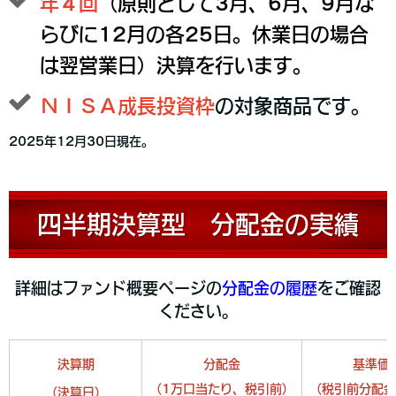
年４回
（原則として3月、6月、9月な
らびに12月の各25日。休業日の場合
は翌営業日）決算を行います。
ＮＩＳＡ成長投資枠
の対象商品です。
2025年12月30日現在。
四半期決算型 分配金の実績
詳細はファンド概要ページの
分配金の履歴
をご確認
ください。
決算期
分配金
基準価
（1万口当たり、税引前）
（税引前分配金
（決算日）