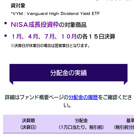
資対象
*VYM：Vanguard High Dividend Yield ETF
NISA成長投資枠
の対象商品
１月、４月、７月、１０月
の各１５日決算
※決算日が休業日の場合は翌営業日となります。
分配金の実績
詳細はファンド概要ページの
分配金の履歴
をご確認くださ
い。
決算期
分配金
基準
（決算日）
（1万口当たり、税引前）
（税引前分配